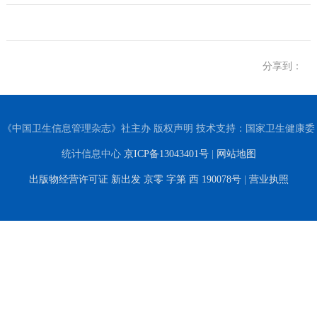
分享到：
《中国卫生信息管理杂志》社主办 版权声明 技术支持：国家卫生健康委
统计信息中心
京ICP备13043401号
|
网站地图
出版物经营许可证 新出发 京零 字第 西 190078号
|
营业执照